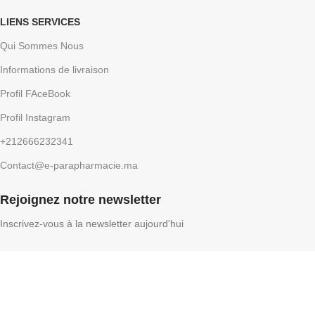
LIENS SERVICES
Qui Sommes Nous
Informations de livraison
Profil FAceBook
Profil Instagram
+212666232341
Contact@e-parapharmacie.ma
Rejoignez notre newsletter
Inscrivez-vous à la newsletter aujourd'hui
E-Parapharmacie
2026, Conception par
DigiProLink
.
Facebook
Instagram
Shop