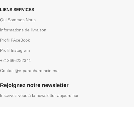
LIENS SERVICES
Qui Sommes Nous
Informations de livraison
Profil FAceBook
Profil Instagram
+212666232341
Contact@e-parapharmacie.ma
Rejoignez notre newsletter
Inscrivez-vous à la newsletter aujourd'hui
E-Parapharmacie
2026, Conception par
DigiProLink
.
Facebook
Instagram
Shop