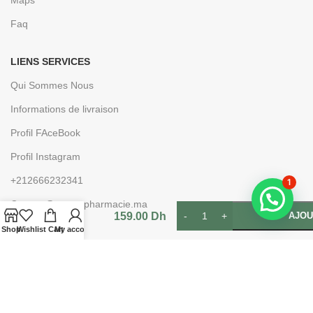
Faq
LIENS SERVICES
Qui Sommes Nous
Informations de livraison
Profil FAceBook
Profil Instagram
+212666232341
ACM
1
SÉBIONEX
Contact@e-parapharmacie.ma
HYDRA
159.00
Dh
AJOU
CRÈME
Shop
Wishlist
Cart
My account
RÉPARATRICE
40ML
Rejoignez notre newsletter
Inscrivez-vous à la newsletter aujourd'hui