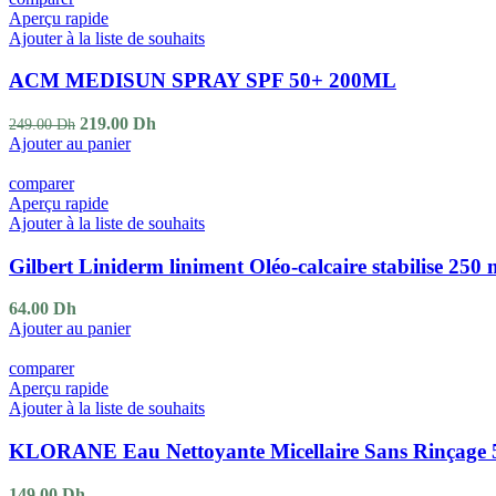
Aperçu rapide
Ajouter à la liste de souhaits
ACM MEDISUN SPRAY SPF 50+ 200ML
219.00
Dh
249.00
Dh
Ajouter au panier
comparer
Aperçu rapide
Ajouter à la liste de souhaits
Gilbert Liniderm liniment Oléo-calcaire stabilise 250 
64.00
Dh
Ajouter au panier
comparer
Aperçu rapide
Ajouter à la liste de souhaits
KLORANE Eau Nettoyante Micellaire Sans Rinçage
149.00
Dh