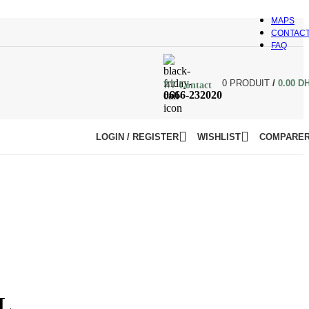
MAPS
CONTAC
FAQ
0
PRODUIT
/
0.00
D
7/7 Contact
0666-232020
LOGIN / REGISTER
WISHLIST
COMPARE
L