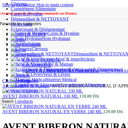
Cheveux
Skip to navigation
Skip to main content
Complément Alimentaire
Livraison gratuite pour toute commande sur Kénitra
Corps & Hygiène
Démaquillant & NETTOYANT
Parcourir les catégories
Destockage
Eclaircissant & Dépigmentant
Corps & Hygiène
FOND DE TEINT
Soin Hydratant
Homme
Solaire
Huile Essentielle
Cheveux
make up
Démaquillant & NETTOYA
Matériel Médical
Acné & imperfections
ESPACE DIABETE
Bébé & Maman
ORTHOPEDIE
Eclaircissant & Dépigmentant
SABOT & CHAUSSURES Para-médical
Yeux & Lèvres
Promotion
Matériel Médical
Soin Hydratant
Click to enlarge
Complément Alimentaire
Solaire
Accueil
/
Bébé & Maman
/
AVENT BIBERON NATURAL D’APP
Yeux & Lèvres
AVENT BIBERON NATURAL 330 ML
159.00
Dh
Back to products
Search
AVENT BIBERON NATURAL EN VERRE 240 ML
229.00
Dh
AVENT BIBERON NATURA