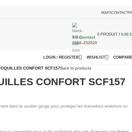
MAPS
CONTACT
F
0
PRODUIT
/
0.00
7/7 Contact
0666-232020
LOGIN / REGISTER
WISHLIST
COMPAR
COQUILLES CONFORT SCF157
Back to products
UILLES CONFORT SCF157
ortent dans le soutien gorge pour protéger les mamelons endoloris ou
x ou crevassés pour qu’ils cicatrisent plus vite. Exercent une légère