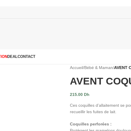
ION
DEAL
CONTACT
Accueil
/
Bébé & Maman
/
AVENT 
AVENT COQ
215.00
Dh
Ces coquilles d’allaitement se p
recueillir les fuites de lait.
Coquilles perforées :
Protègent les mamelons douloureu