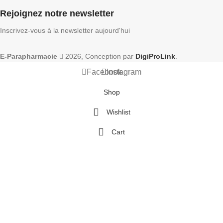
Rejoignez notre newsletter
Inscrivez-vous à la newsletter aujourd'hui
E-Parapharmacie
2026, Conception par
DigiProLink
.
Facebook
Instagram
Shop
Wishlist
Cart
My account
AVENT SAC STERILISANT A MICRO ONDES –
SCF297/05
226.00
Dh