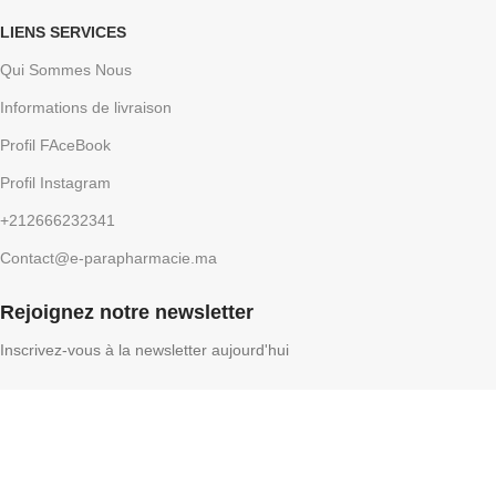
LIENS SERVICES
Qui Sommes Nous
Informations de livraison
Profil FAceBook
Profil Instagram
+212666232341
Contact@e-parapharmacie.ma
Rejoignez notre newsletter
Inscrivez-vous à la newsletter aujourd'hui
E-Parapharmacie
2026, Conception par
DigiProLink
.
Facebook
Instagram
Shop