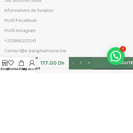
Qui Sommes Nous
Informations de livraison
Profil FAceBook
Profil Instagram
+212666232341
1
Contact@e-parapharmacie.ma
Bioderma
Sensibio
177.00
Dh
Gel
AJOUTE
Moussant
Shop
Wishlist
Cart
My account
200 Ml
Rejoignez notre newsletter
Inscrivez-vous à la newsletter aujourd'hui
E-Parapharmacie
2026, Conception par
DigiProLink
.