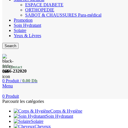
ESPACE DIABETE
ORTHOPEDIE
SABOT & CHAUSSURES Para-médical
Promotion
Soin Hydratant
Solaire
Yeux & Lèvres
Search
7/7 Contact
0666-232020
0
Produit
/
0.00
Dh
Menu
0
Produit
Parcourir les catégories
Corps & Hygiène
Soin Hydratant
Solaire
Cheveux