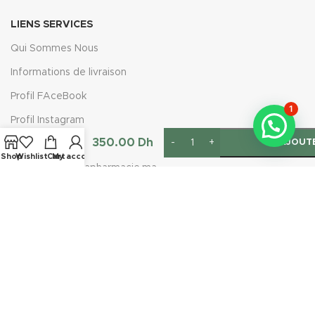
LIENS SERVICES
Qui Sommes Nous
Informations de livraison
Profil FAceBook
1
D-WHITE
Profil Instagram
Sérum
Anti
350.00
Dh
AJOUTE
+212666232341
Taches
Shop
Wishlist
Cart
My account
Exfoliant
Contact@e-parapharmacie.ma
30ml
Rejoignez notre newsletter
Inscrivez-vous à la newsletter aujourd'hui