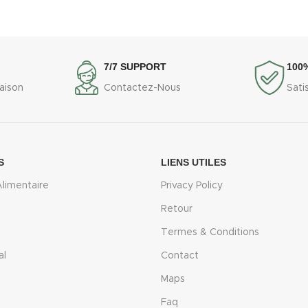
7/7 SUPPORT
100%
raison
Contactez-Nous
Sati
S
LIENS UTILES
limentaire
Privacy Policy
Retour
Termes & Conditions
al
Contact
Maps
t
Faq