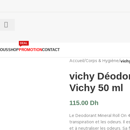
DEAL
NOUS
SHOP
PROMOTION
CONTACT
vich
Accueil
/
Corps & Hygiène
/
vichy Déodor
Vichy 50 ml
115.00
Dh
Le Deodorant Mineral Roll On 
transpiration et les odeurs. Il 
et à neutraliser les odeurs. Sa