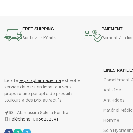
FREE SHIPPING
PAIEMENT
Sur la ville Kénitra
Paiment à la liv
LINES RAPIDE
Complément A
Le site
e-parapharmacie.ma
est votre
service de para en ligne qui vous
Anti-âge
propose une panoplie de produits
toujours à des prix attractifs
Anti-Rides
Matériel Médic
63 , AL massira Saknia Kenitra
Téléphone: 0666232341
Homme
Soin Hydratan