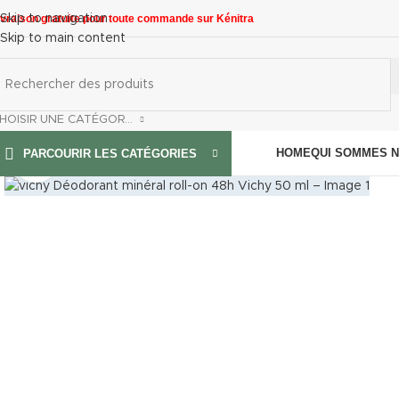
ivraison gratuite pour toute commande sur Kénitra
Skip to navigation
Skip to main content
CHOISIR UNE CATÉGORIE
HOME
QUI SOMMES 
PARCOURIR LES CATÉGORIES
Click to enlarge