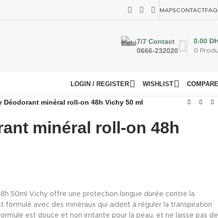
MAPS
CONTACT
FAQ
0.00
D
7/7 Contact
0666-232020
0
Produ
LOGIN / REGISTER
WISHLIST
COMPAR
y Déodorant minéral roll-on 48h Vichy 50 ml
ant minéral roll-on 48h
48h 50ml Vichy offre une protection longue durée contre la
est formulé avec des minéraux qui aident à réguler la transpiration
 formule est douce et non irritante pour la peau, et ne laisse pas de