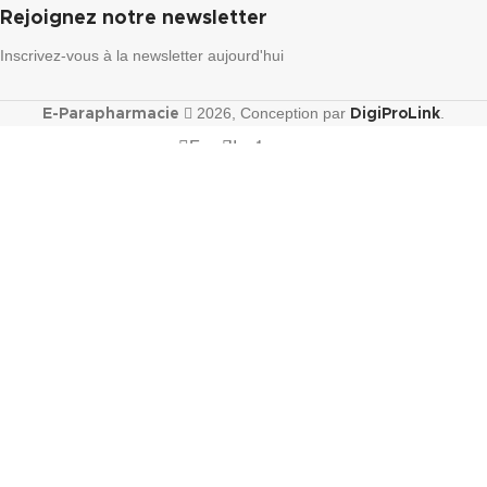
Rejoignez notre newsletter
Inscrivez-vous à la newsletter aujourd'hui
2026, Conception par
.
E-Parapharmacie
DigiProLink
Facebook
Instagram
Shop
Wishlist
Cart
My account
T
DWHITE CREME SOLAIRE MATIFIANTE SPF50+
PEAUX MIXTES A GRASSES 40ML
240.00
Dh