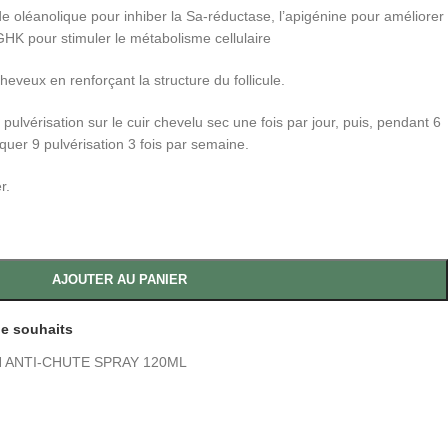
de oléanolique pour inhiber la Sa-réductase, l’apigénine pour améliorer
l-GHK pour stimuler le métabolisme cellulaire
veux en renforçant la structure du follicule.
ulvérisation sur le cuir chevelu sec une fois par jour, puis, pendant 6
uer 9 pulvérisation 3 fois par semaine.
r.
AJOUTER AU PANIER
 de souhaits
 ANTI-CHUTE SPRAY 120ML