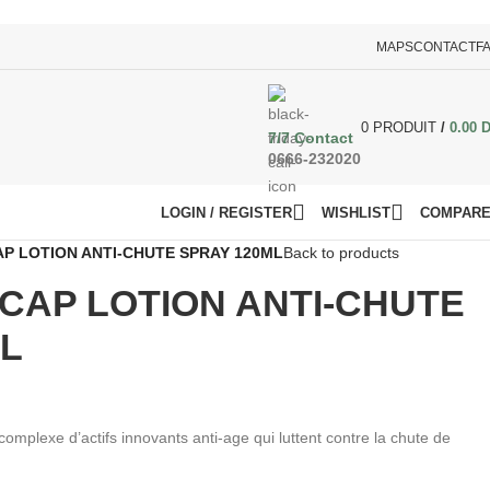
MAPS
CONTACT
F
0
PRODUIT
/
0.00
7/7 Contact
0666-232020
LOGIN / REGISTER
WISHLIST
COMPAR
AP LOTION ANTI-CHUTE SPRAY 120ML
Back to products
CAP LOTION ANTI-CHUTE
ML
omplexe d’actifs innovants anti-age qui luttent contre la chute de