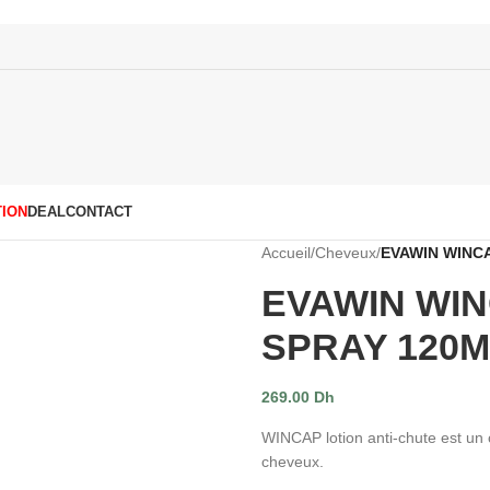
ION
DEAL
CONTACT
Accueil
/
Cheveux
/
EVAWIN WINC
EVAWIN WIN
SPRAY 120
269.00
Dh
WINCAP lotion anti-chute est un c
cheveux.