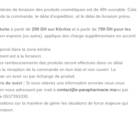
stimés de livraison des produits cosmétiques est de 48h ouvrable. Cela
 de la commande, le délai d'expédition, et le délai de livraison prévu.
tuite
à partir de
299 DH sur Kénitra
et à partir de
799 DH pour les
ition express (ou autre), applique des charge supplémentaire en accord
gional dans la zone kénitra.
ent est à la livraison.
s remboursements des produits seront effectués dans un délai
ès la réception de la commande en bon état et non ouvert. Le
par un avoir ou par échange de produit.
s de suivi :
Si vous relevez une information erronée nous vous
 en nous adressant par mail à
contact@e-parapharmacie.ma
ou par
le 0537391030.
sitions sur la manière de gérer les situations de force majeure qui
vraison.