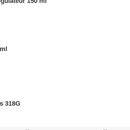
gulateur 150 ml
 ml
es 318G