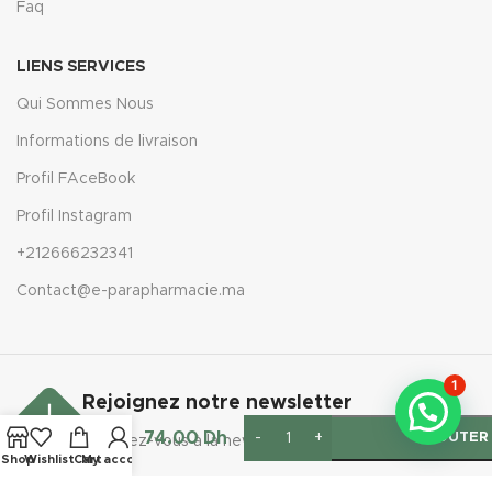
Faq
LIENS SERVICES
Qui Sommes Nous
Informations de livraison
Profil FAceBook
Profil Instagram
+212666232341
Contact@e-parapharmacie.ma
1
FARLIN
Rejoignez notre newsletter
BIBERON
EN PL
74.00
Dh
AJOUTER 
Inscrivez-vous à la newsletter aujourd'hui
COLE-
Shop
Wishlist
Cart
My account
LARGE
270ML