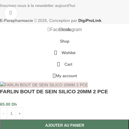
Inscrivez-vous à la newsletter aujourd'hui
Click to enlarge
E-Parapharmacie
2026, Conception par
DigiProLink
.
Facebook
Instagram
Shop
Wishlist
Cart
My account
FARLIN BOUT DE SEIN SILICO 20MM 2 PCE
65.00
Dh
AJOUTER AU PANIER
NT