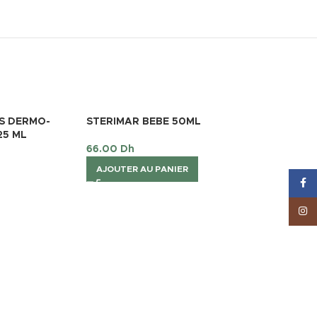
S DERMO-
STERIMAR BEBE 50ML
25 ML
66.00
Dh
AJOUTER AU PANIER
Face
Inst