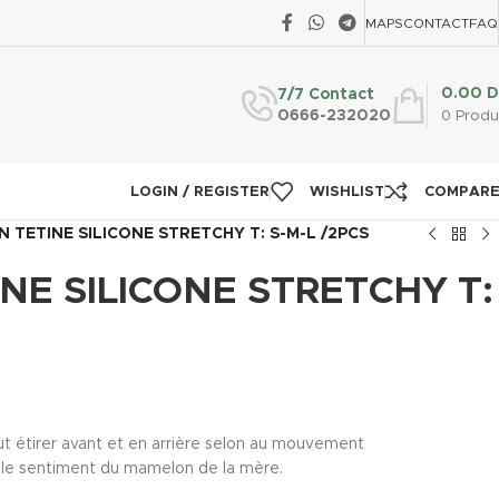
MAPS
CONTACT
FAQ
0.00
D
7/7 Contact
0666-232020
0
Produ
LOGIN / REGISTER
WISHLIST
COMPAR
N TETINE SILICONE STRETCHY T: S-M-L /2PCS
INE SILICONE STRETCHY T:
eut étirer avant et en arrière selon au mouvement
le
sentiment
du mamelon de la mère.