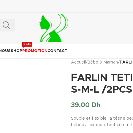
DEAL
 NOUS
SHOP
PROMOTION
CONTACT
Accueil
/
Bébé & Maman
/
FARLI
FARLIN TET
S-M-L /2PCS
39.00
Dh
Souple et
flexible
, la tétine p
bébéd’aspiration,
tout
comme 