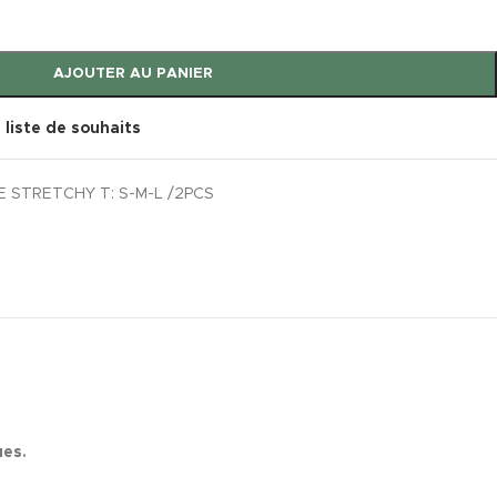
AJOUTER AU PANIER
a liste de souhaits
E STRETCHY T: S-M-L /2PCS
ues.