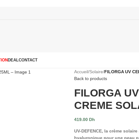
ION
DEAL
CONTACT
Accueil
/
Solaire
/
FILORGA UV CE
Back to products
FILORGA U
CREME SOLA
419.00
Dh
UV-DEFENCE, la crème solaire a
hyaluronique pour une peau pr