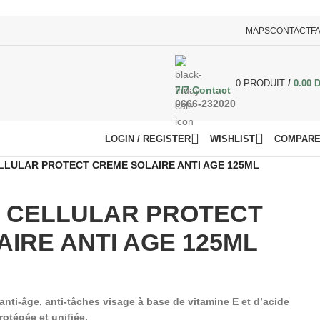
MAPS
CONTACT
F
0
PRODUIT
/
0.00
7/7 Contact
0666-232020
LOGIN / REGISTER
WISHLIST
COMPAR
LLULAR PROTECT CREME SOLAIRE ANTI AGE 125ML
V CELLULAR PROTECT
IRE ANTI AGE 125ML
nti-âge, anti-tâches visage à base de vitamine E et d’acide
otégée et unifiée.