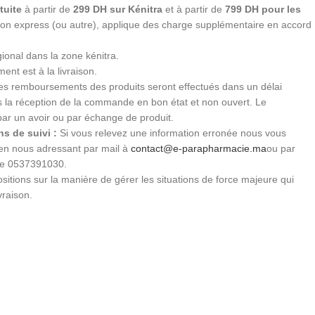
tuite
à partir de
299 DH sur Kénitra
et à partir de
799 DH pour les
ition express (ou autre), applique des charge supplémentaire en accord
gional dans la zone kénitra.
ent est à la livraison.
s remboursements des produits seront effectués dans un délai
ès la réception de la commande en bon état et non ouvert. Le
par un avoir ou par échange de produit.
s de suivi :
Si vous relevez une information erronée nous vous
 en nous adressant par mail à
contact@e-parapharmacie.ma
ou par
le 0537391030.
sitions sur la manière de gérer les situations de force majeure qui
vraison.