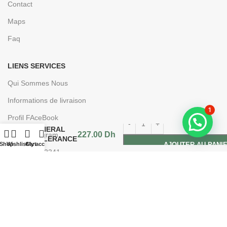
Contact
Maps
Faq
LIENS SERVICES
Qui Sommes Nous
Informations de livraison
HELIOCARE
1
Profil FAceBook
360
MINERAL
227.00
Dh
Profil Instagram
TOLERANCE
Shop
Wishlist
Cart
My account
AJOUTER AU PANI
FLUID
+212666232341
SPF50 50ML
Contact@e-parapharmacie.ma
Rejoignez notre newsletter