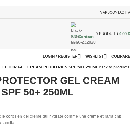
MAPS
CONTACT
F
0
PRODUIT
/
0.00
7/7 Contact
0666-232020
LOGIN / REGISTER
WISHLIST
COMPAR
TECTOR GEL CREAM PEDIATRICS SPF 50+ 250ML
Back to products
OPROTECTOR GEL CREAM
 SPF 50+ 250ML
t le corps en gel crème qui hydrate comme une crème et rafraîchit
 famille.