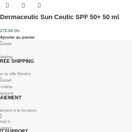
Dermaceutic Sun Ceutic SPF 50+ 50 ml
275.00
Dh
Ajouter au panier
REE SHIPPING
ur la ville Kénitra
PAIEMENT
aiment à la livraison
/7 SUPPORT