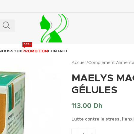
DEAL
 NOUS
SHOP
PROMOTION
CONTACT
Accueil
/
Complément Alimenta
MAELYS MAG
GÉLULES
113.00
Dh
Lutte contre le stress, l’anxi