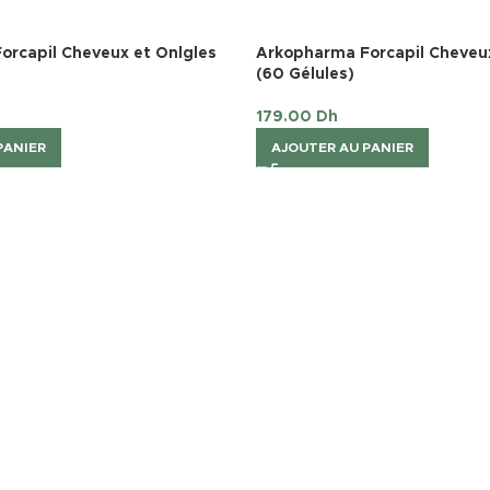
orcapil Cheveux et Onlgles
Arkopharma Forcapil Cheveux
(60 Gélules)
179.00
Dh
PANIER
AJOUTER AU PANIER