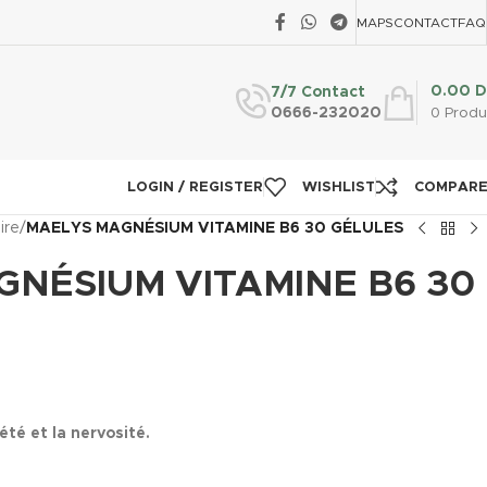
MAPS
CONTACT
FAQ
0.00
D
7/7 Contact
0666-232020
0
Produ
LOGIN / REGISTER
WISHLIST
COMPAR
ire
/
MAELYS MAGNÉSIUM VITAMINE B6 30 GÉLULES
NÉSIUM VITAMINE B6 30
été et la nervosité.