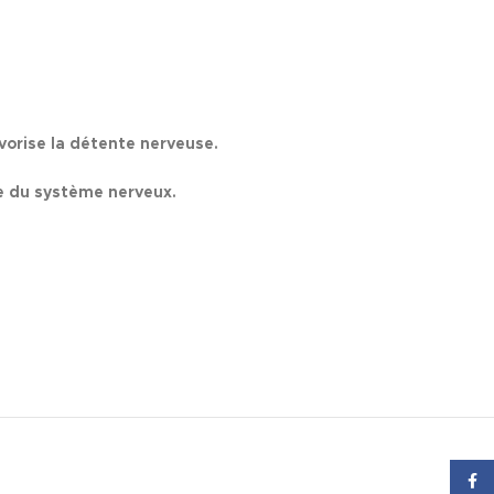
vorise la
détente nerveuse.
re du système nerveux.
Face