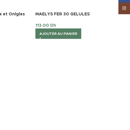
Inst
 et Onlgles
MAELYS FER 30 GELULES
113.00
Dh
AJOUTER AU PANIER