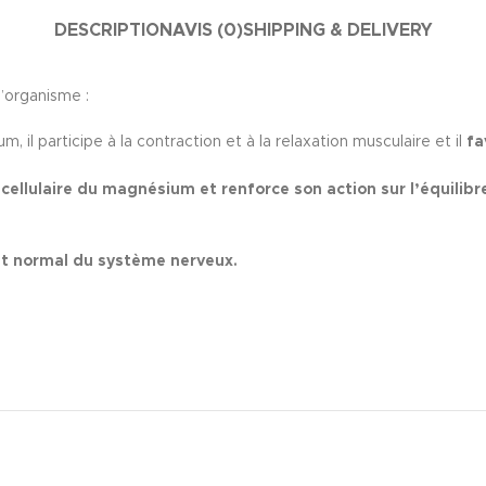
DESCRIPTION
AVIS (0)
SHIPPING & DELIVERY
l’organisme :
um, il
participe à la contraction et à la relaxation musculaire et il
fa
 cellulaire du
magnésium et renforce son action sur l’équilib
t normal du
système nerveux.