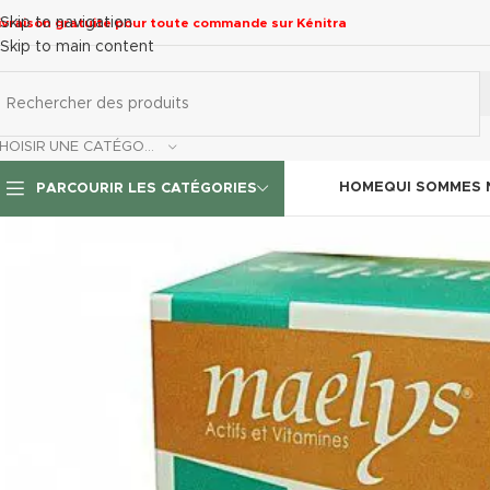
Skip to navigation
ivraison gratuite pour toute commande sur Kénitra
Skip to main content
CHOISIR UNE CATÉGORIE
HOME
QUI SOMMES
PARCOURIR LES CATÉGORIES