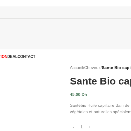
ION
DEAL
CONTACT
Accueil
/
Cheveux
/
Sante Bio capi
Sante Bio cap
45.00
Dh
Santébio Huile capillaire Bain de
végétales et naturelles spécialem