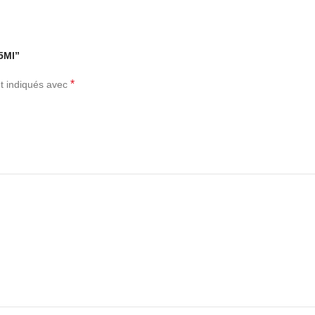
25Ml”
*
t indiqués avec