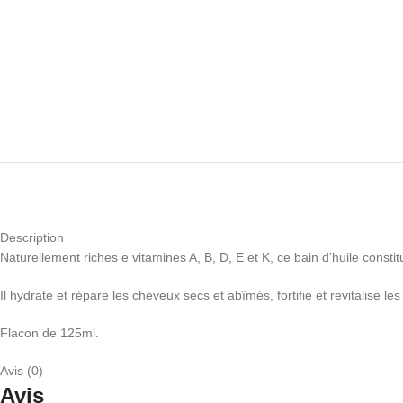
Description
Naturellement riches e vitamines A, B, D, E et K, ce bain d’huile const
Il hydrate et répare les cheveux secs et abîmés, fortifie et revitalise le
Flacon de 125ml.
Avis (0)
Avis