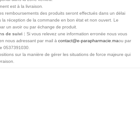
ent est à la livraison.
s remboursements des produits seront effectués dans un délai
ès la réception de la commande en bon état et non ouvert. Le
par un avoir ou par échange de produit.
s de suivi :
Si vous relevez une information erronée nous vous
 en nous adressant par mail à
contact@e-parapharmacie.ma
ou par
le 0537391030.
sitions sur la manière de gérer les situations de force majeure qui
vraison.