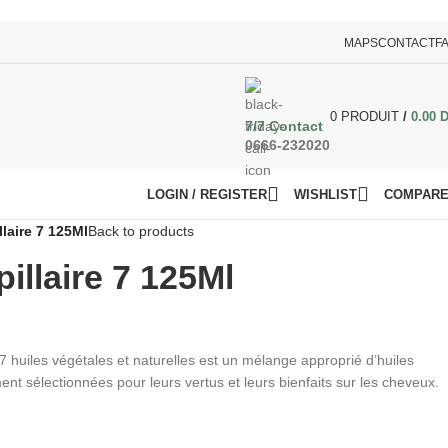
MAPS
CONTACT
F
0
PRODUIT
/
0.00
7/7 Contact
0666-232020
LOGIN / REGISTER
WISHLIST
COMPAR
llaire 7 125Ml
Back to products
illaire 7 125Ml
 7 huiles végétales et naturelles est un mélange approprié d’huiles
ent sélectionnées pour leurs vertus et leurs bienfaits sur les cheveux.