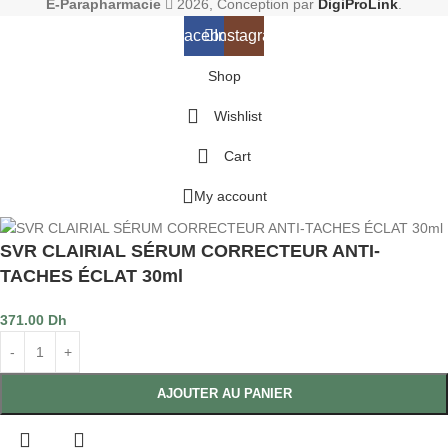
E-Parapharmacie
2026, Conception par
DigiProLink
.
Facebook
Instagram
Shop
Wishlist
Cart
My account
SVR CLAIRIAL SÉRUM CORRECTEUR ANTI-
TACHES ÉCLAT 30ml
371.00
Dh
NT
AJOUTER AU PANIER
NT