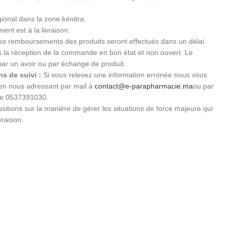
gional dans la zone kénitra.
ent est à la livraison.
s remboursements des produits seront effectués dans un délai
ès la réception de la commande en bon état et non ouvert. Le
par un avoir ou par échange de produit.
s de suivi :
Si vous relevez une information erronée nous vous
 en nous adressant par mail à
contact@e-parapharmacie.ma
ou par
le 0537391030.
sitions sur la manière de gérer les situations de force majeure qui
vraison.