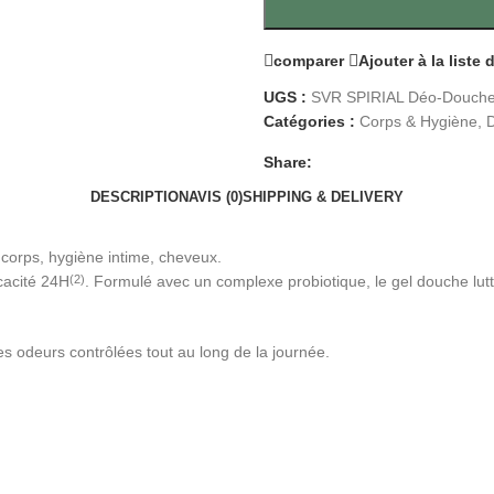
comparer
Ajouter à la liste
UGS :
SVR SPIRIAL Déo-Douch
Catégories :
Corps & Hygiène
,
Share:
DESCRIPTION
AVIS (0)
SHIPPING & DELIVERY
 corps, hygiène intime, cheveux.
icacité 24H
. Formulé avec un complexe probiotique, le gel douche lutte
(2)
es odeurs contrôlées tout au long de la journée.