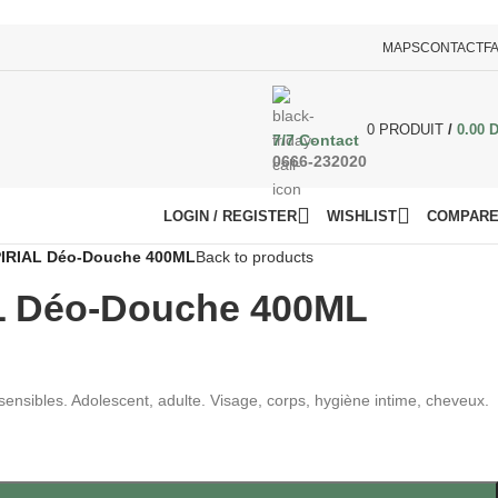
MAPS
CONTACT
F
0
PRODUIT
/
0.00
7/7 Contact
0666-232020
LOGIN / REGISTER
WISHLIST
COMPAR
IRIAL Déo-Douche 400ML
Back to products
L Déo-Douche 400ML
ensibles. Adolescent, adulte. Visage, corps, hygiène intime, cheveux.