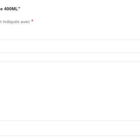
che 400ML”
*
t indiqués avec