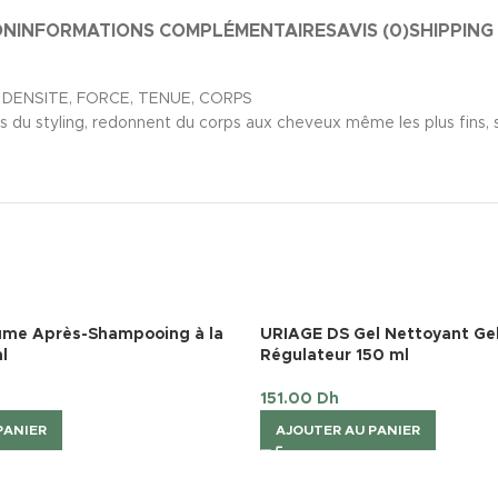
ON
INFORMATIONS COMPLÉMENTAIRES
AVIS (0)
SHIPPING
ME, DENSITE, FORCE, TENUE, CORPS
sus du styling, redonnent du corps aux cheveux même les plus fins, s
me Après-Shampooing à la
URIAGE DS Gel Nettoyant Ge
l
Régulateur 150 ml
151.00
Dh
PANIER
AJOUTER AU PANIER