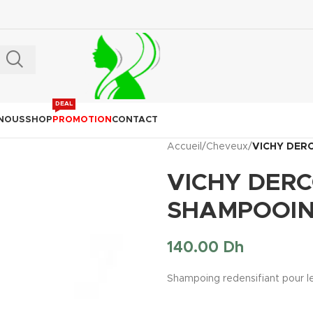
DEAL
 NOUS
SHOP
PROMOTION
CONTACT
Accueil
/
Cheveux
/
VICHY DER
VICHY DER
SHAMPOOIN
140.00
Dh
Shampoing redensifiant pour l