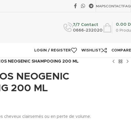
MAPS
CONTACT
FAQ
0.00
D
7/7 Contact
0666-232020
0
Produ
LOGIN / REGISTER
WISHLIST
COMPAR
COS NEOGENIC SHAMPOOING 200 ML
COS NEOGENIC
G 200 ML
es cheveux clairsemés ou en perte de volume.