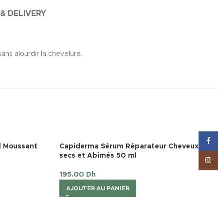
 & DELIVERY
ans alourdir la chevelure.
Face
l Moussant
Capiderma Sérum Réparateur Cheveux
secs et Abîmés 50 ml
Inst
195.00
Dh
AJOUTER AU PANIER