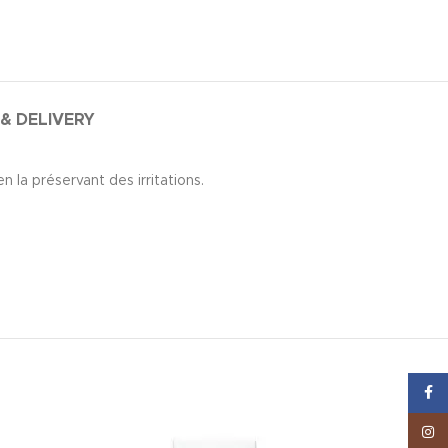
 & DELIVERY
la préservant des irritations.
Face
Inst