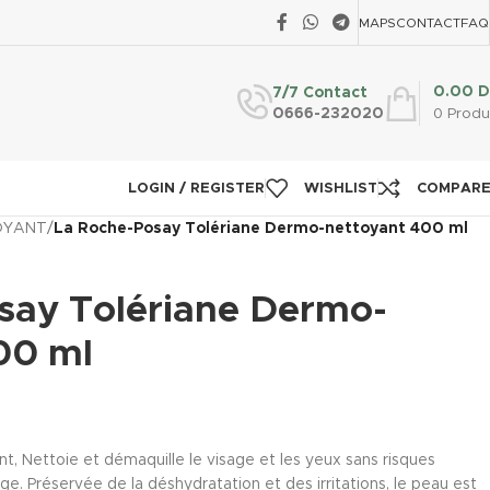
MAPS
CONTACT
FAQ
0.00
D
7/7 Contact
0666-232020
0
Produ
LOGIN / REGISTER
WISHLIST
COMPAR
TOYANT
/
La Roche-Posay Tolériane Dermo-nettoyant 400 ml
say Tolériane Dermo-
00 ml
nt, Nettoie et démaquille le visage et les yeux sans risques
age. Préservée de la déshydratation et des irritations, le peau est