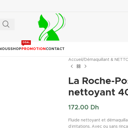
DEAL
 NOUS
SHOP
PROMOTION
CONTACT
Accueil
/
Démaquillant & NET
La Roche-Po
nettoyant 4
172.00
Dh
Fluide nettoyant et démaquilla
d’irritations, Avec ou sans rinç