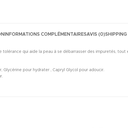
ON
INFORMATIONS COMPLÉMENTAIRES
AVIS (0)
SHIPPING
olérance qui aide la peau à se débarrasser des impuretés, tout en 
 Glycérine pour hydrater , Capryl Glycol pour adoucir.
r.