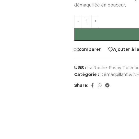
démaquillée en douceur,
comparer
Ajouter à l
UGS :
La Roche-Posay Toléria
Catégorie :
Démaquillant & 
Share: