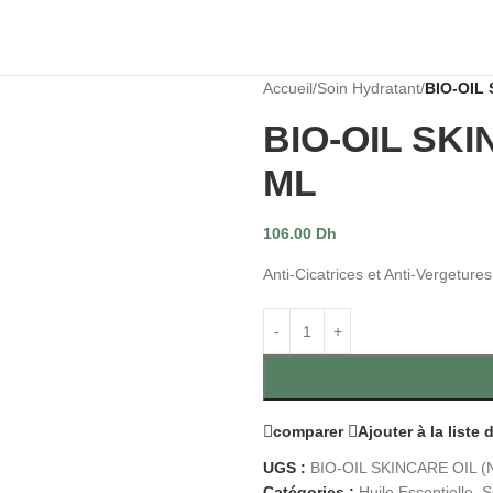
Accueil
/
Soin Hydratant
/
BIO-OIL
BIO-OIL SKI
ML
106.00
Dh
Anti-Cicatrices et Anti-Vergeture
comparer
Ajouter à la liste
UGS :
BIO-OIL SKINCARE OIL 
Catégories :
Huile Essentielle
,
S