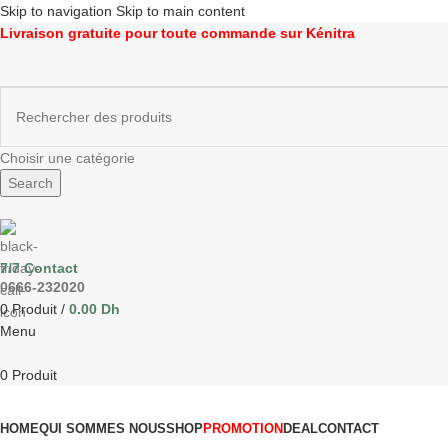
Skip to navigation
Skip to main content
Livraison gratuite pour toute commande sur Kénitra
Choisir une catégorie
Search
7/7 Contact
0666-232020
0
Produit
/
0.00
Dh
Menu
0
Produit
Parcourir les catégories
HOME
QUI SOMMES NOUS
SHOP
PROMOTION
DEAL
CONTACT