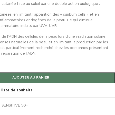
 cutanée face au soleil par une double action biologique :
tanées, en limitant l’apparition des « sunburn cells » et en
-inflammatoires endogènes de la peau. Ce qui diminue
nflammatoire induits par UVA-UVB.
é de l’ADN des cellules de la peau lors d’une irradiation solaire.
nses naturelles de la peau et en limitant la production par les
 est particulièrement recherché chez les personnes présentant
réparation de l’ADN.
AJOUTER AU PANIER
a liste de souhaits
SENSITIVE 50+