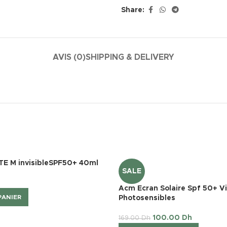
Share:
AVIS (0)
SHIPPING & DELIVERY
E M invisibleSPF50+ 40ml
SALE
Acm Ecran Solaire Spf 50+ V
PANIER
Photosensibles
100.00
Dh
169.00
Dh