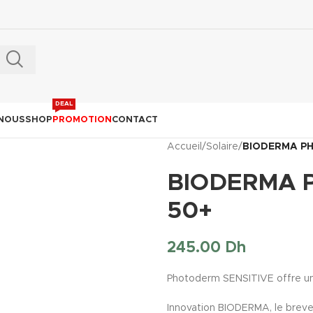
DEAL
 NOUS
SHOP
PROMOTION
CONTACT
Accueil
/
Solaire
/
BIODERMA PH
BIODERMA 
50+
245.00
Dh
Photoderm SENSITIVE offre un
Innovation BIODERMA, le brev