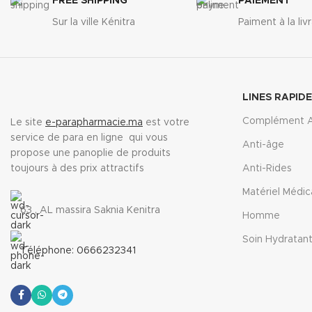
FREE SHIPPING
PAIEMENT
Sur la ville Kénitra
Paiment à la liv
LINES RAPID
Complément A
Le site
e-parapharmacie.ma
est votre
service de para en ligne qui vous
Anti-âge
propose une panoplie de produits
toujours à des prix attractifs
Anti-Rides
Matériel Médic
63 , AL massira Saknia Kenitra
Homme
Soin Hydratan
Téléphone: 0666232341