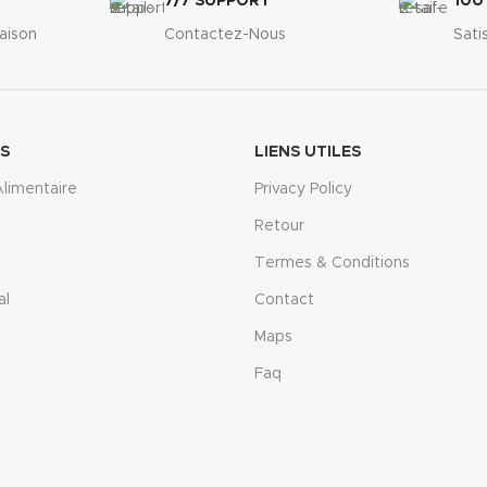
7/7 SUPPORT
100
raison
Contactez-Nous
Sati
ES
LIENS UTILES
limentaire
Privacy Policy
Retour
Termes & Conditions
al
Contact
Maps
t
Faq