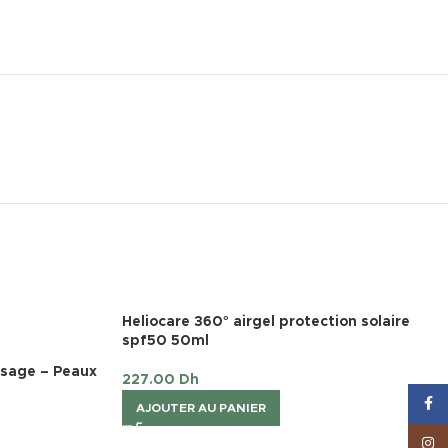
Heliocare 360° airgel protection solaire
spf50 50ml
isage – Peaux
227.00
Dh
Face
AJOUTER AU PANIER
Inst