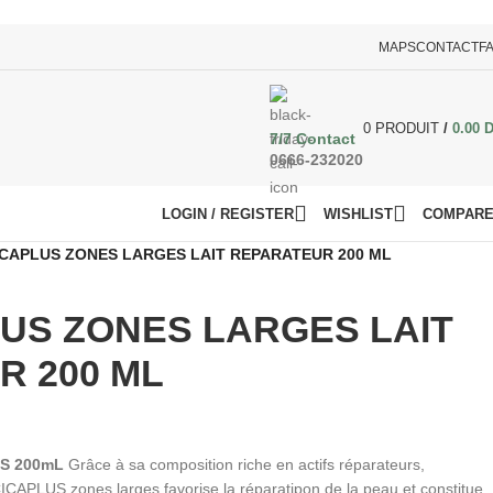
MAPS
CONTACT
F
0
PRODUIT
/
0.00
7/7 Contact
0666-232020
LOGIN / REGISTER
WISHLIST
COMPAR
ICAPLUS ZONES LARGES LAIT REPARATEUR 200 ML
US ZONES LARGES LAIT
R 200 ML
S 200mL
Grâce à sa composition riche en actifs réparateurs,
ICAPLUS zones larges favorise la réparatipon de la peau et constitue