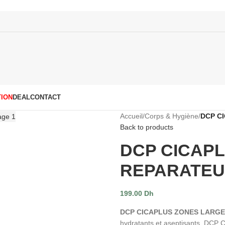
ION
DEAL
CONTACT
Accueil
/
Corps & Hygiène
/
DCP C
Back to products
DCP CICAPL
REPARATEU
199.00
Dh
DCP CICAPLUS ZONES LARGE
hydratants et aseptisants, DCP C