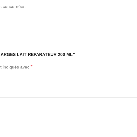
es concernées.
ES LARGES LAIT REPARATEUR 200 ML”
*
t indiqués avec