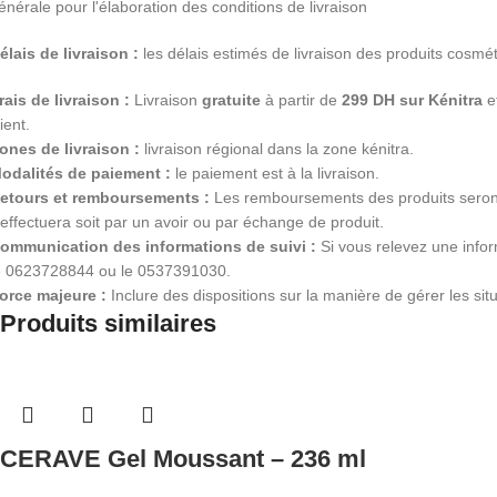
énérale pour l'élaboration des conditions de livraison
élais de livraison :
les délais estimés de livraison des produits cosméti
rais de livraison :
Livraison
gratuite
à partir de
299 DH sur Kénitra
et
lient.
ones de livraison :
livraison régional dans la zone kénitra.
odalités de paiement :
le paiement est à la livraison.
etours et remboursements :
Les remboursements des produits seront 
’effectuera soit par un avoir ou par échange de produit.
ommunication des informations de suivi :
Si vous relevez une info
e 0623728844 ou le 0537391030.
orce majeure :
Inclure des dispositions sur la manière de gérer les situ
Produits similaires
CERAVE Gel Moussant – 236 ml