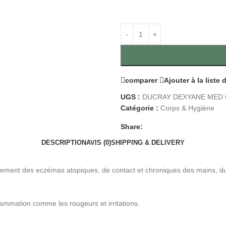
comparer
Ajouter à la liste
UGS :
DUCRAY DEXYANE MED 
Catégorie :
Corps & Hygiène
Share:
DESCRIPTION
AVIS (0)
SHIPPING & DELIVERY
ment des eczémas atopiques, de contact et chroniques des mains, du 
flammation comme les rougeurs et irritations.