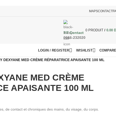
MAPS
CONTACT
F
0
PRODUIT
/
0.00
7/7 Contact
0666-232020
LOGIN / REGISTER
WISHLIST
COMPAR
Y DEXYANE MED CRÈME RÉPARATRICE APAISANTE 100 ML
XYANE MED CRÈME
E APAISANTE 100 ML
s, de contact et chroniques des mains, du visage, du corps.