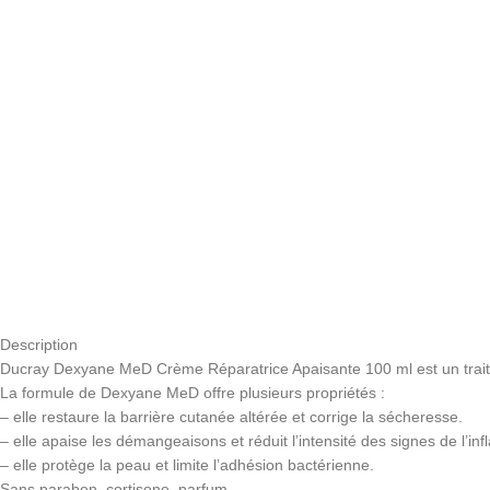
Description
Ducray Dexyane MeD Crème Réparatrice Apaisante 100 ml est un traite
La formule de Dexyane MeD offre plusieurs propriétés :
– elle restaure la barrière cutanée altérée et corrige la sécheresse.
– elle apaise les démangeaisons et réduit l’intensité des signes de l’in
– elle protège la peau et limite l’adhésion bactérienne.
Sans paraben, cortisone, parfum.