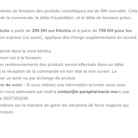
stimés de livraison des produits cosmétiques est de 48h ouvrable. Cela
 de la commande, le délai d'expédition, et le délai de livraison prévu.
tuite
à partir de
299 DH sur Kénitra
et à partir de
799 DH pour les
ition express (ou autre), applique des charge supplémentaire en accord
gional dans la zone kénitra.
ent est à la livraison.
s remboursements des produits seront effectués dans un délai
ès la réception de la commande en bon état et non ouvert. Le
par un avoir ou par échange de produit.
s de suivi :
Si vous relevez une information erronée nous vous
 en nous adressant par mail à
contact@e-parapharmacie.ma
ou par
le 0537391030.
sitions sur la manière de gérer les situations de force majeure qui
vraison.