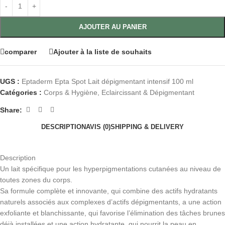
AJOUTER AU PANIER
comparer
Ajouter à la liste de souhaits
UGS :
Eptaderm Epta Spot Lait dépigmentant intensif 100 ml
Catégories :
Corps & Hygiène
,
Eclaircissant & Dépigmentant
Share:
DESCRIPTION
AVIS (0)
SHIPPING & DELIVERY
Description
Un lait spécifique pour les hyperpigmentations cutanées au niveau de
toutes zones du corps.
Sa formule complète et innovante, qui combine des actifs hydratants
naturels associés aux complexes d’actifs dépigmentants, a une action
exfoliante et blanchissante, qui favorise l’élimination des tâches brunes
déjà installées et une action hydratante, qui nourrit la peau en