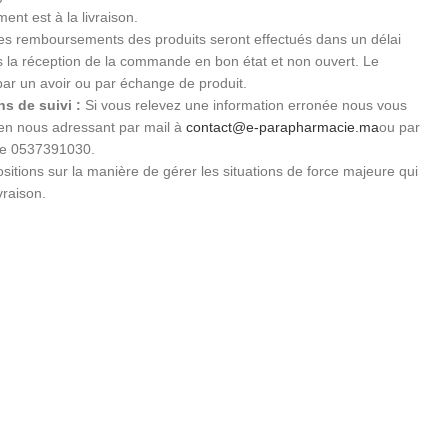
ent est à la livraison.
s remboursements des produits seront effectués dans un délai
ès la réception de la commande en bon état et non ouvert. Le
par un avoir ou par échange de produit.
s de suivi :
Si vous relevez une information erronée nous vous
 en nous adressant par mail à
contact@e-parapharmacie.ma
ou par
le 0537391030.
sitions sur la manière de gérer les situations de force majeure qui
vraison.