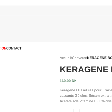
ION
CONTACT
Accueil
/
Cheveux
/
KERAGENE BO
KERAGENE B
160.00
Dh
Keragene 60 Gélules pour Frainer
cassants Gélules: Sésam extrait 
Acetate Ads,Vitamine E 50% cws,