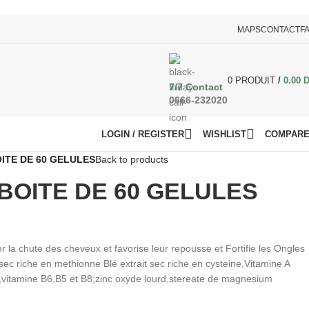
MAPS
CONTACT
F
0
PRODUIT
/
0.00
7/7 Contact
0666-232020
LOGIN / REGISTER
WISHLIST
COMPAR
ITE DE 60 GELULES
Back to products
OITE DE 60 GELULES
 la chute des cheveux et favorise leur repousse et Fortifie les Ongles
sec riche en methionne Blé extrait sec riche en cysteine,Vitamine A
vitamine B6,B5 et B8;zinc oxyde lourd,stereate de magnesium