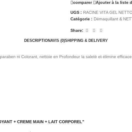
comparer
Ajouter à la liste
UGS :
RACINE VITA GEL NETT
Catégorie :
Démaquillant & N
Share:
DESCRIPTION
AVIS (0)
SHIPPING & DELIVERY
 paraben ni Colorant, nettoie en Profondeur la saleté et élimine effica
NETTOYANT + CREME MAIN + LAIT CORPOREL”