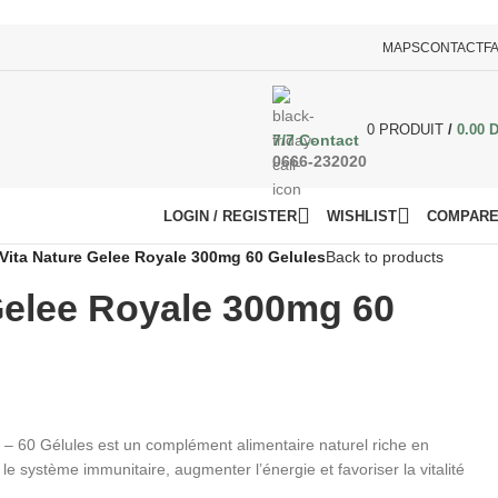
MAPS
CONTACT
F
0
PRODUIT
/
0.00
7/7 Contact
0666-232020
LOGIN / REGISTER
WISHLIST
COMPAR
Vita Nature Gelee Royale 300mg 60 Gelules
Back to products
Gelee Royale 300mg 60
– 60 Gélules est un complément alimentaire naturel riche en
le système immunitaire, augmenter l’énergie et favoriser la vitalité